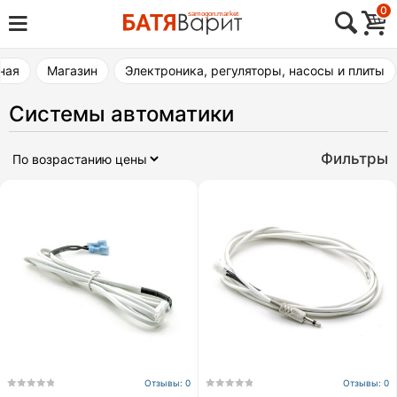
Skip
0
Товары для виноделия, самогоноварения,
to
Батя Варит Челябинск
пивоварения
content
ная
Магазин
Электроника, регуляторы, насосы и плиты
Системы автоматики
Фильтры
Отзывы: 0
Отзывы: 0