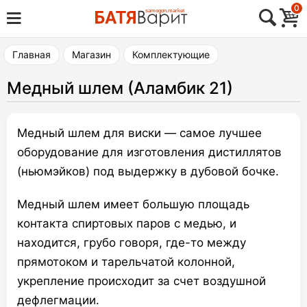
Skip
0
Товары для виноделия, самогоноварения,
to
Батя Варит Челябинск
пивоварения
content
Главная
Магазин
Комплектующие
Медный шлем (Аламбик 21)
Медный шлем для виски — самое лучшее
оборудование для изготовления дистиллятов
(ньюмэйков) под выдержку в дубовой бочке.
Медный шлем имеет большую площадь
контакта спиртовых паров с медью, и
находится, грубо говоря, где-то между
прямотоком и тарельчатой колонной,
укрепление происходит за счет воздушной
дефлегмации.