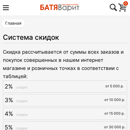
Skip
0
Товары для виноделия, самогоноварения,
to
Батя Варит Челябинск
пивоварения
content
Главная
Cистема скидок
Скидка рассчитывается от суммы всех заказов и
покупок совершенных в нашем интернет
магазине и розничных точках в соответствии с
таблицей:
2%
от 5 000 р.
3%
от 10 000 р.
4%
от 15 000 р.
5%
от 30 000 р.