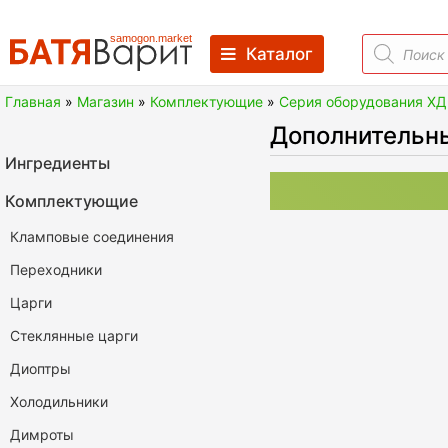
Skip
to
Поиск
Каталог
товаров
content
Батя Варит Челябинск
Товары для виноделия, самогоноварения, пивовар
Главная
»
Магазин
»
Комплектующие
»
Серия оборудования ХД
Дополнительн
Ингредиенты
Комплектующие
Кламповые соединения
Переходники
Царги
Стеклянные царги
Диоптры
Холодильники
Димроты