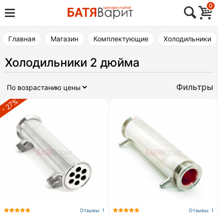
Skip
0
Товары для виноделия, самогоноварения,
to
Батя Варит Челябинск
пивоварения
content
Главная
Магазин
Комплектующие
Холодильники
Холодильники 2 дюйма
Фильтры
- 27%
Отзывы: 1
Отзывы: 1