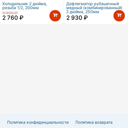
Холодильник 2 дюйма,
Дефлегматор рубашечный
резьба 1/2, 200мм
медный (комбинированный)
2 дюйма, 250мм
3 800
₽
Первоначальная
Текущая
2 760
₽
2 930
₽
цена
цена:
составляла
2
3
760 ₽.
800 ₽.
Политика конфиденциальности
Политика возврата