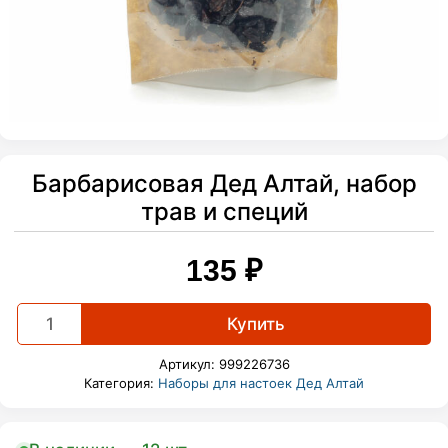
Барбарисовая Дед Алтай, набор
трав и специй
135
₽
Барбарисовая
Купить
Дед
Алтай,
Артикул:
999226736
набор
Категория:
Наборы для настоек Дед Алтай
трав
и
специй