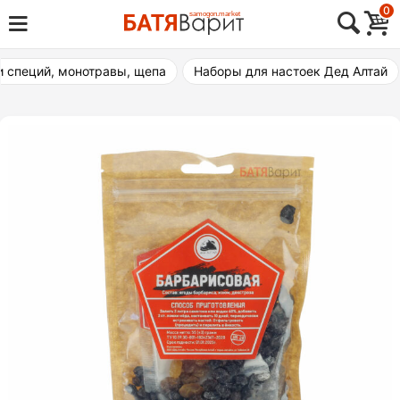
Skip
0
Товары для виноделия, самогоноварения,
to
Батя Варит Челябинск
пивоварения
content
и специй, монотравы, щепа
Наборы для настоек Дед Алтай