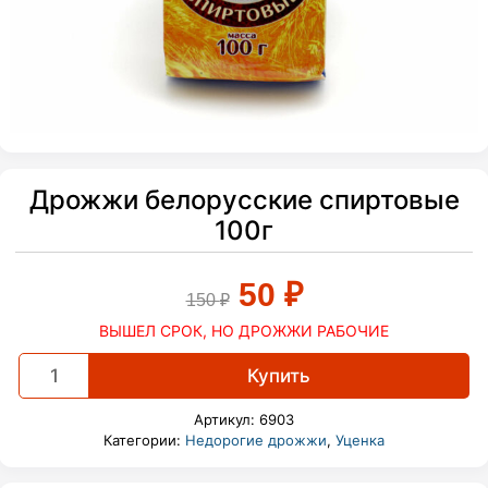
Дрожжи белорусские спиртовые
100г
Первоначальн
Текущая
50
₽
150
₽
ВЫШЕЛ СРОК, НО ДРОЖЖИ РАБОЧИЕ
цена
цена:
Дрожжи
Купить
составляла
50 ₽.
белорусские
спиртовые
Артикул:
6903
100г
150 ₽.
Категории:
Недорогие дрожжи
,
Уценка
quantity