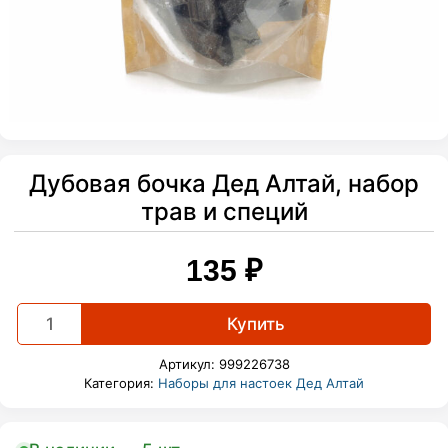
Дубовая бочка Дед Алтай, набор
трав и специй
135
₽
Дубовая
Купить
бочка
Дед
Артикул:
999226738
Алтай,
Категория:
Наборы для настоек Дед Алтай
набор
трав
и