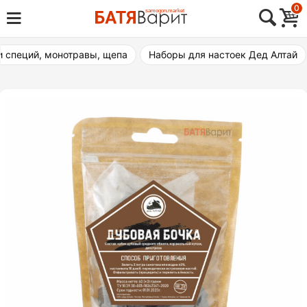
Skip
0
Товары для виноделия, самогоноварения,
to
Батя Варит Челябинск
пивоварения
content
и специй, монотравы, щепа
Наборы для настоек Дед Алтай