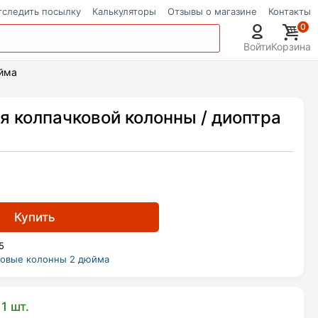
тследить посылку
Калькуляторы
Отзывы о магазине
Контакты
0
Войти
Корзина
юйма
я колпачковой колонны / диоптра
Купить
5
ковые колонны 2 дюйма
1 шт.