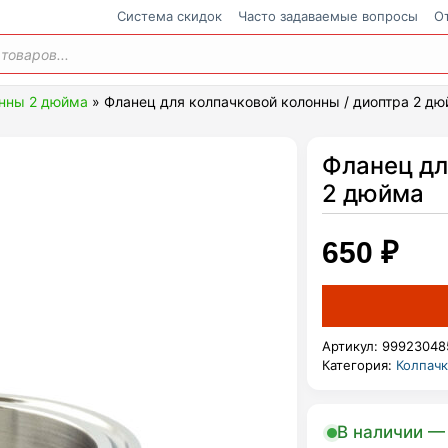
Cистема скидок
Часто задаваемые вопросы
О
ения
нны 2 дюйма
»
Фланец для колпачковой колонны / диоптра 2 д
Фланец дл
2 дюйма
650
₽
Артикул:
99923048
Категория:
Колпач
В наличии — 