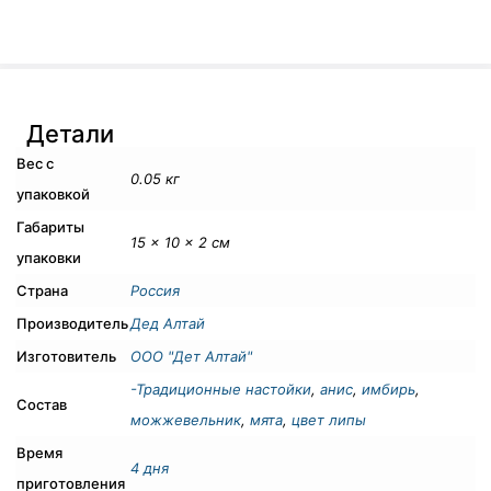
Детали
Вес с
0.05 кг
упаковкой
Габариты
15 × 10 × 2 см
упаковки
Страна
Россия
Производитель
Дед Алтай
Изготовитель
ООО "Дет Алтай"
-Традиционные настойки
,
анис
,
имбирь
,
Состав
можжевельник
,
мята
,
цвет липы
Время
4 дня
приготовления