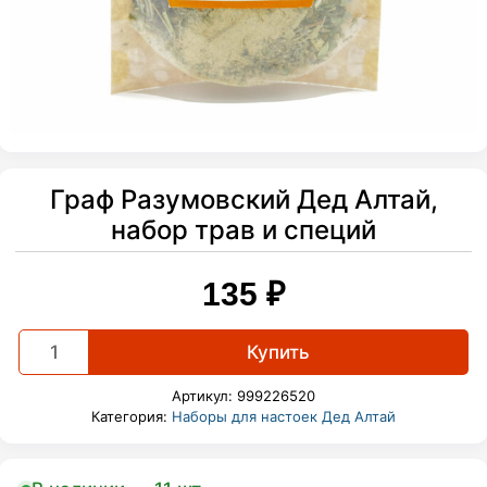
Граф Разумовский Дед Алтай,
набор трав и специй
135
₽
Граф
Купить
Разумовский
Дед
Артикул:
999226520
Алтай,
Категория:
Наборы для настоек Дед Алтай
набор
трав
и