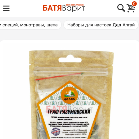
Skip
0
Товары для виноделия, самогоноварения,
to
Батя Варит Челябинск
пивоварения
content
и специй, монотравы, щепа
Наборы для настоек Дед Алтай