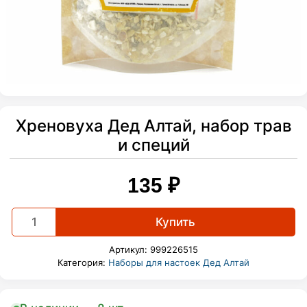
Хреновуха Дед Алтай, набор трав
и специй
135
₽
Хреновуха
Купить
Дед
Алтай,
Артикул:
999226515
набор
Категория:
Наборы для настоек Дед Алтай
трав
и
специй