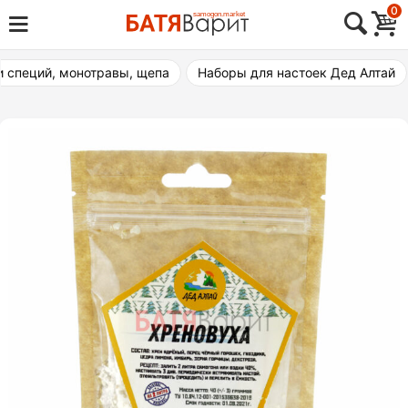
Skip
0
Товары для виноделия, самогоноварения,
to
Батя Варит Челябинск
пивоварения
content
и специй, монотравы, щепа
Наборы для настоек Дед Алтай