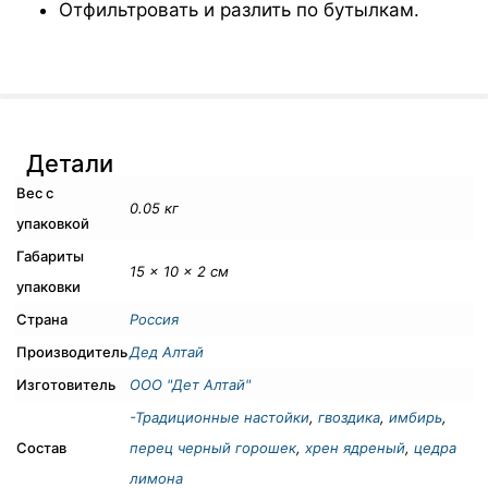
Отфильтровать и разлить по бутылкам.
Детали
Вес с
0.05 кг
упаковкой
Габариты
15 × 10 × 2 см
упаковки
Страна
Россия
Производитель
Дед Алтай
Изготовитель
ООО "Дет Алтай"
-Традиционные настойки
,
гвоздика
,
имбирь
,
Состав
перец черный горошек
,
хрен ядреный
,
цедра
лимона