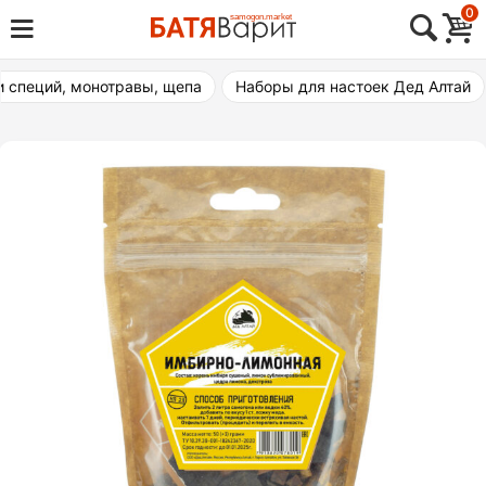
Skip
0
Товары для виноделия, самогоноварения,
to
Батя Варит Челябинск
пивоварения
content
и специй, монотравы, щепа
Наборы для настоек Дед Алтай