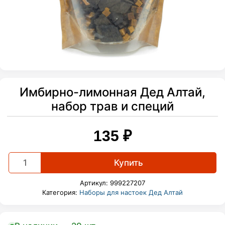
Имбирно-лимонная Дед Алтай,
набор трав и специй
135
₽
Имбирно-
Купить
лимонная
Дед
Артикул:
999227207
Алтай,
Категория:
Наборы для настоек Дед Алтай
набор
трав
и