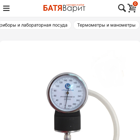
Skip
0
Товары для виноделия, самогоноварения,
to
Батя Варит Челябинск
пивоварения
content
риборы и лабораторная посуда
Термометры и манометры