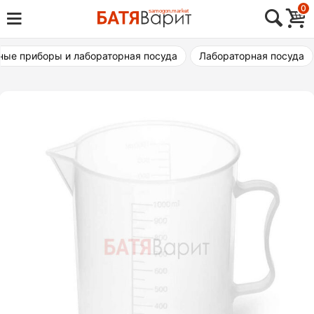
Skip
0
Товары для виноделия, самогоноварения,
to
Батя Варит Челябинск
пивоварения
content
ые приборы и лабораторная посуда
Лабораторная посуда