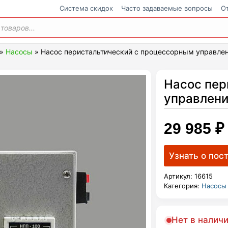
Cистема скидок
Часто задаваемые вопросы
О
ения
»
Насосы
»
Насос перистальтический с процессорным управле
Насос пер
управлен
29 985
₽
Артикул:
16615
Категория:
Насосы
Нет в налич