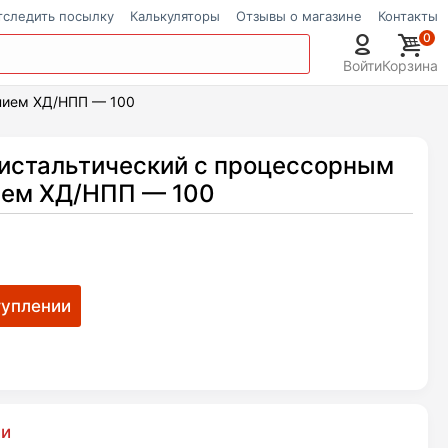
тследить посылку
Калькуляторы
Отзывы о магазине
Контакты
0
Войти
Корзина
нием ХД/НПП — 100
истальтический с процессорным
ием ХД/НПП — 100
ии