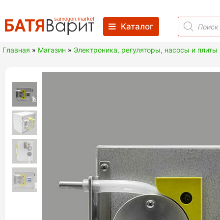
Skip
to
Поиск
Каталог
товаров
content
Батя Варит Челябинск
Товары для виноделия, самогоноварения, пивовар
Главная
»
Магазин
»
Электроника, регуляторы, насосы и плиты