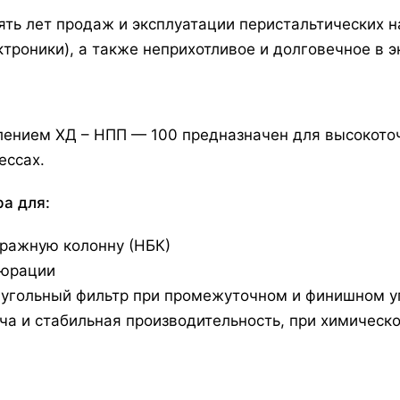
ять лет продаж и эксплуатации перистальтических 
ктроники), а также неприхотливое и долговечное в э
лением ХД – НПП — 100 предназначен для высокоточ
ессах.
а для:
ражную колонну (НБК)
пюрации
) угольный фильтр при промежуточном и финишном у
а и стабильная производительность, при химической