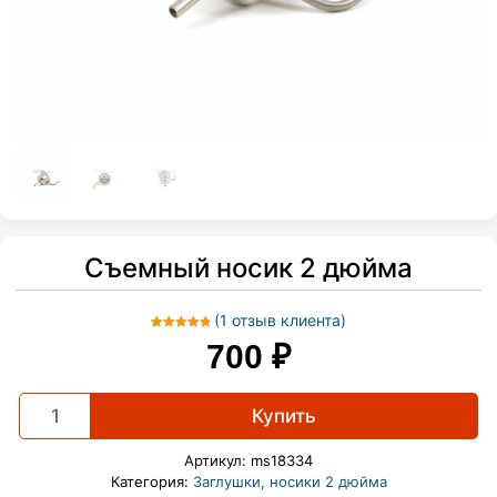
Съемный носик 2 дюйма
(
1
отзыв клиента)
1
Рейтинг
700
₽
5.00
из 5 на
основе
опроса
Съемный
пользователя
Купить
носик
2
Артикул:
ms18334
дюйма
Категория:
Заглушки, носики 2 дюйма
quantity