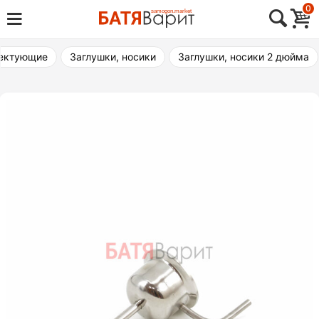
Skip
0
Товары для виноделия, самогоноварения,
to
Батя Варит Челябинск
пивоварения
content
ектующие
Заглушки, носики
Заглушки, носики 2 дюйма