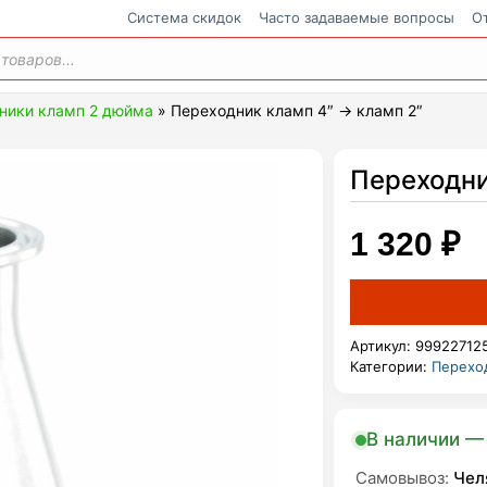
Cистема скидок
Часто задаваемые вопросы
О
ения
ники кламп 2 дюйма
»
Переходник кламп 4″ → кламп 2″
Переходни
1 320
₽
Артикул:
99922712
Категории:
Перехо
В наличии — 
Самовывоз:
Чел