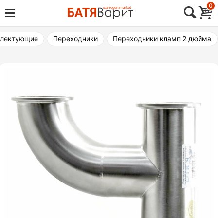
Skip
0
Товары для виноделия, самогоноварения,
to
Батя Варит Челябинск
пивоварения
content
лектующие
Переходники
Переходники кламп 2 дюйма