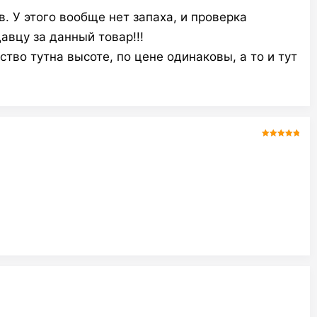
. У этого вообще нет запаха, и проверка
авцу за данный товар!!!
тво тутна высоте, по цене одинаковы, а то и тут
Оценка
5
из
5