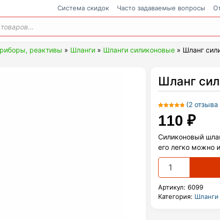
Cистема скидок
Часто задаваемые вопросы
О
ения
приборы, реактивы
»
Шланги
»
Шланги силиконовые
»
Шланг сил
Шланг сил
(
2
отзыва 
Рейтинг
2
110
₽
5.00
из 5 на
основе
Силиконовый шлан
опроса
пользователей
его легко можно 
Шланг
силиконовый
6х1,5мм
Артикул:
6099
quantity
Категория:
Шланги