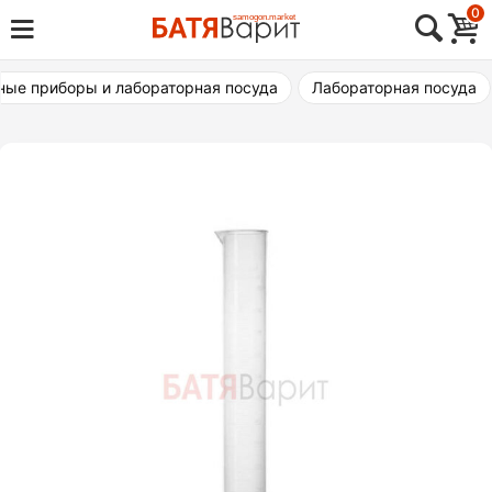
Skip
0
Товары для виноделия, самогоноварения,
to
Батя Варит Челябинск
пивоварения
content
ые приборы и лабораторная посуда
Лабораторная посуда