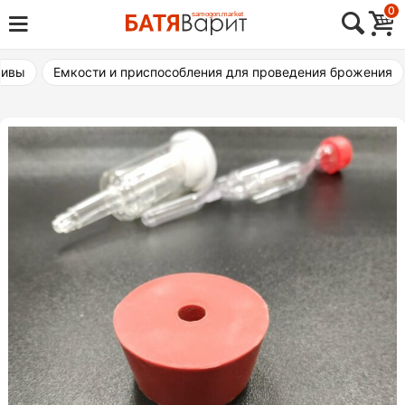
Skip
0
Товары для виноделия, самогоноварения,
to
Батя Варит Челябинск
пивоварения
content
тивы
Емкости и приспособления для проведения брожения