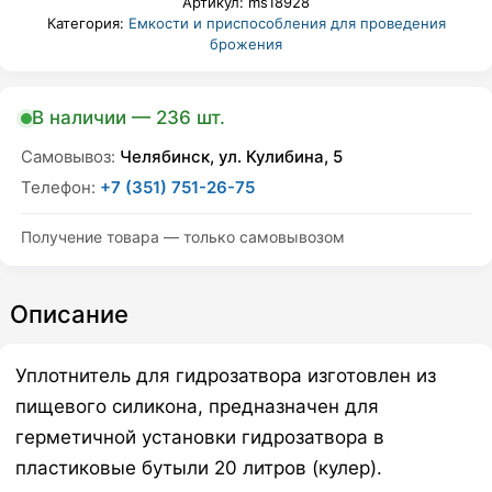
Артикул:
ms18928
гидрозатвора,
Категория:
Емкости и приспособления для проведения
для
брожения
бутылей
20
л.,
В наличии — 236 шт.
кулер
quantity
Самовывоз:
Челябинск, ул. Кулибина, 5
Телефон:
+7 (351) 751-26-75
Получение товара — только самовывозом
Описание
Уплотнитель для гидрозатвора изготовлен из
пищевого силикона, предназначен для
герметичной установки гидрозатвора в
пластиковые бутыли 20 литров (кулер).