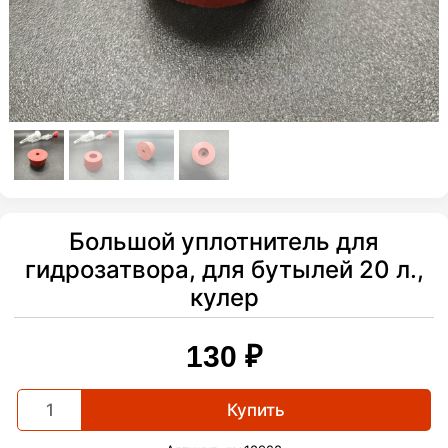
Большой уплотнитель для
гидрозатвора, для бутылей 20 л.,
кулер
130
₽
Большой
Купить
уплотнитель
для